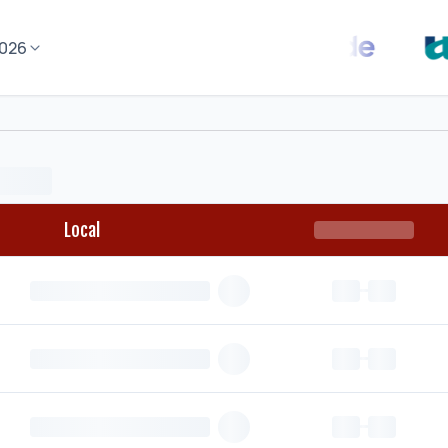
026
Local